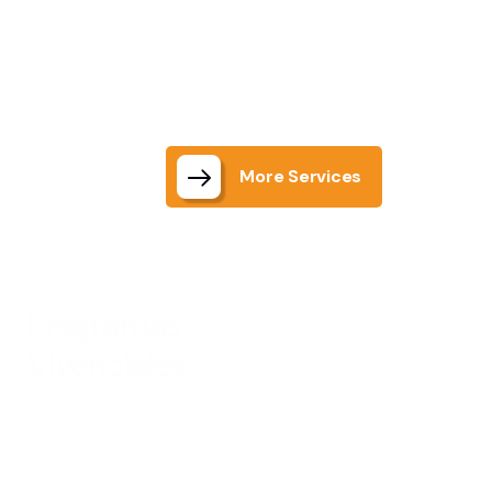
More Services
Programas
Vivenciales
Creamos experiencias de
aprendizaje intensas y memorables,
que combinan acción, reflexión y