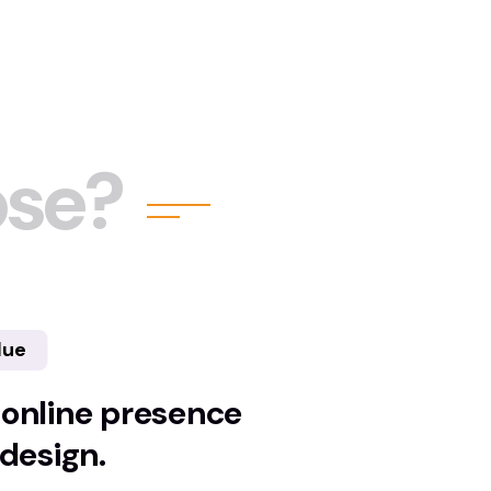
o
s
e
?
lue
 online presence
 design.