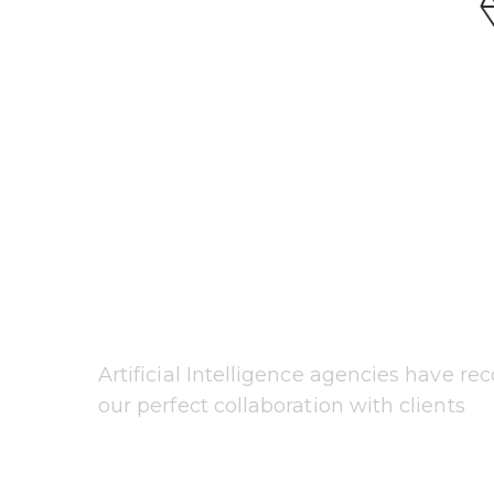
O
u
r
A
w
a
r
d
Artificial Intelligence agencies have re
our perfect collaboration with clients