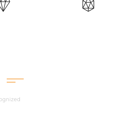
Open Ai
Automat
s
cognized