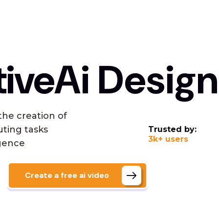
tive
Ai Design
the creation of
ting tasks
Trusted by:
3k+ users
igence
Create a free ai video