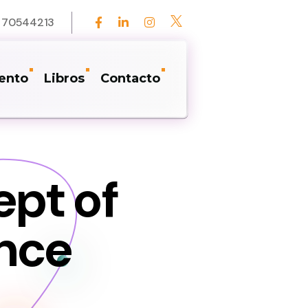
1 70544213
ento
Libros
Contacto
pt of
ence