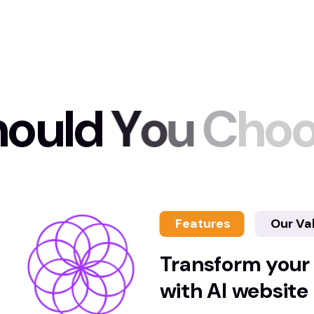
h
o
u
l
d
Y
o
u
C
h
o
Features
Our Va
Transform your
with AI website