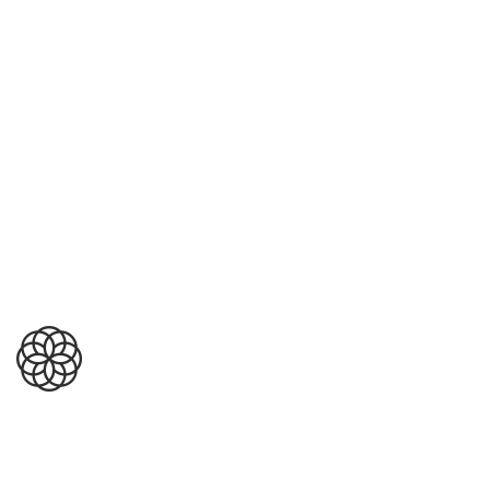
emoción para generar cambios
reales en actitudes y
comportamientos.
Custom AI Software
Development
 Process