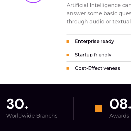
Artificial Intelligence 
answer some basic quest
through audio or textual
Enterprise ready
Startup friendly
Cost-Effectiveness
30
0
8
+
Worldwide Branchs
Awards