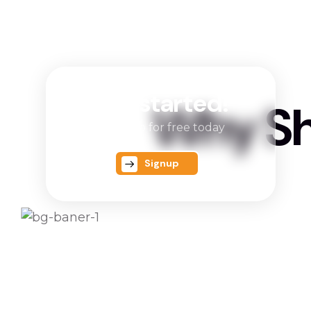
Get started!
W
h
y
S
Try Aimo for free today
Signup