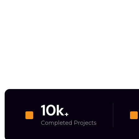
10
k
+
Completed Projects