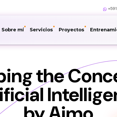
+59
Sobre mí
Servicios
Proyectos
Entrenami
ping the Conce
ificial Intellig
by Aimo