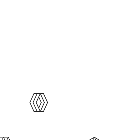
facilitadores y comunicadores que
desean llevar su propósito a otro
nivel, con programas de alta calidad,
metodología vivencial y un
enfoque…
&
AI Training &
Workshops
Robotic